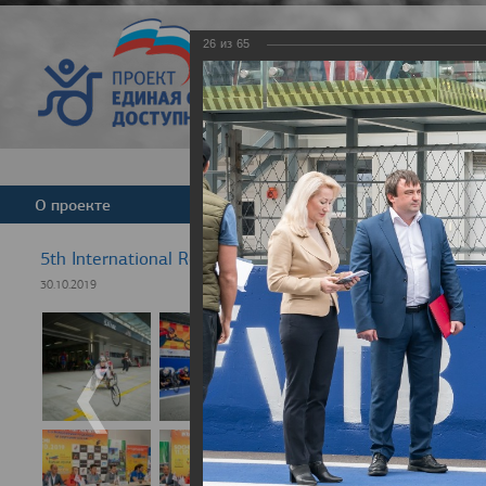
26
из
65
Версия для слабовид
О проекте
Команда
Новости
5th International Rezept-Sport Wheelchair Half Marath
30.10.2019