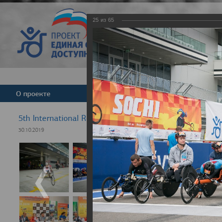
25
из
65
Версия для слабовид
О проекте
Команда
Новости
5th International Rezept-Sport Wheelchair Half Marath
30.10.2019