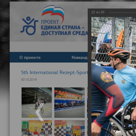
22
из
65
О проекте
Команда
Новост
5th International Rezept-Sport Wheelchair Half Ma
30.10.2019