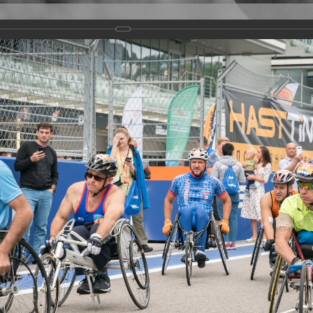
Версия для слабовидящих
Задать вопрос
и
Деятельность
Базы данных
rathon