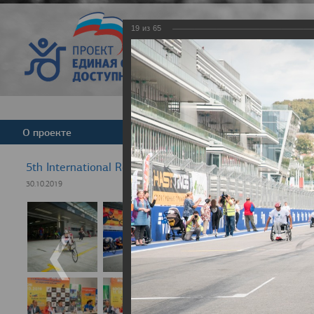
19
из
65
Версия для слабовид
О проекте
Команда
Новости
5th International Rezept-Sport Wheelchair Half Marath
30.10.2019