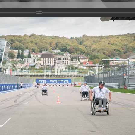
Версия для слабовидящих
Задать вопрос
и
Деятельность
Базы данных
rathon