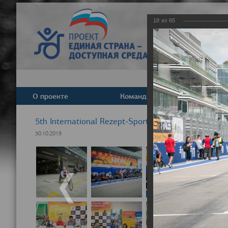
18
из
65
О проекте
Команда
Новост
5th International Rezept-Sport Wheelchair Half Ma
30.10.2019