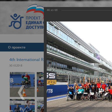
46
из
68
Версия для слабовид
О проекте
Команда
Новости
4th International Rezept-Sport Wheelchair Half marath
30.10.2018