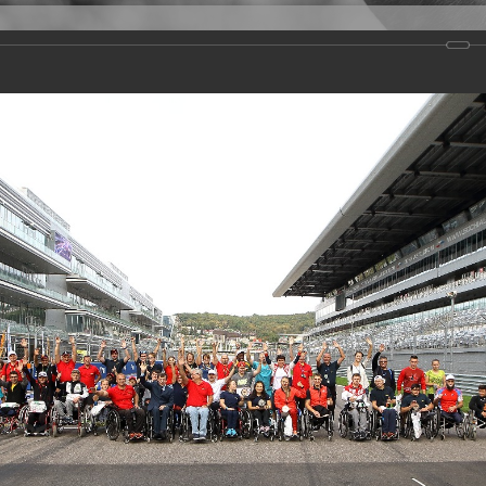
Версия для слабовидящих
Задать вопрос
и
Деятельность
Базы данных
rathon