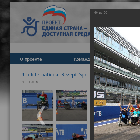
46
из
68
О проекте
Команда
Новост
4th International Rezept-Sport Wheelchair Half ma
30.10.2018