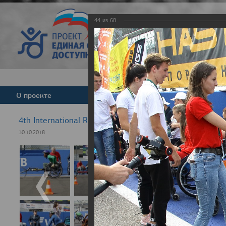
44
из
68
Версия для слабовид
О проекте
Команда
Новости
4th International Rezept-Sport Wheelchair Half marath
30.10.2018