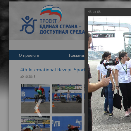
43
из
68
О проекте
Команда
Новост
4th International Rezept-Sport Wheelchair Half ma
30.10.2018