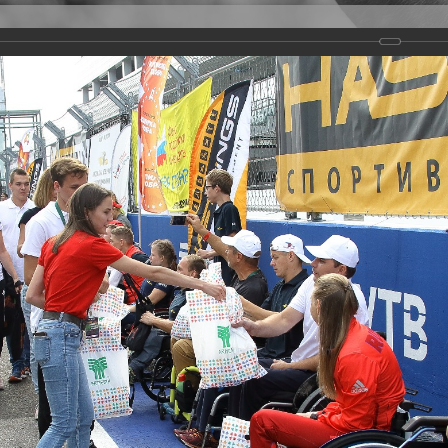
Версия для слабовидящих
Задать вопрос
и
Деятельность
Базы данных
rathon