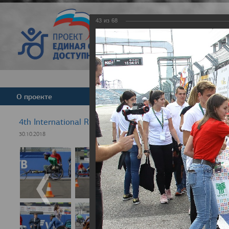
43
из
68
Версия для слабовид
О проекте
Команда
Новости
4th International Rezept-Sport Wheelchair Half marath
30.10.2018