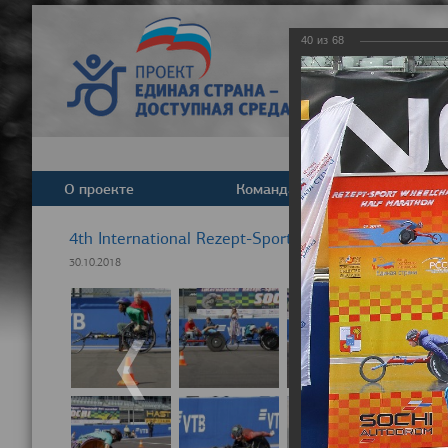
40
из
68
О проекте
Команда
Новост
4th International Rezept-Sport Wheelchair Half ma
30.10.2018