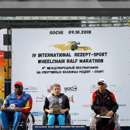
Версия для слабовидящих
Задать вопрос
и
Деятельность
Базы данных
rathon