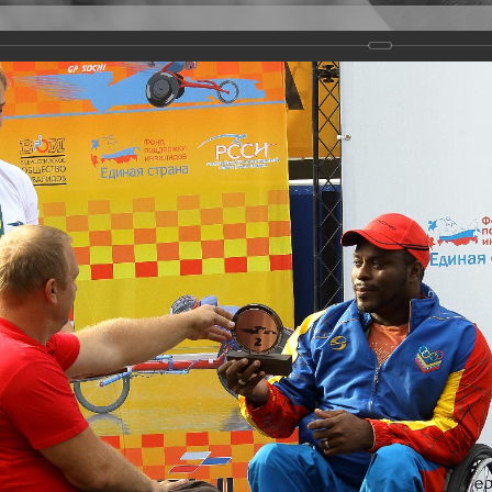
Версия для слабовидящих
Задать вопрос
и
Деятельность
Базы данных
rathon