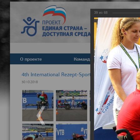
39
из
68
О проекте
Команда
Новост
4th International Rezept-Sport Wheelchair Half ma
30.10.2018