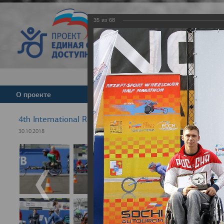
35
из
68
Версия для слабовид
О проекте
Команда
Новости
4th International Rezept-Sport Wheelchair Half marath
30.10.2018