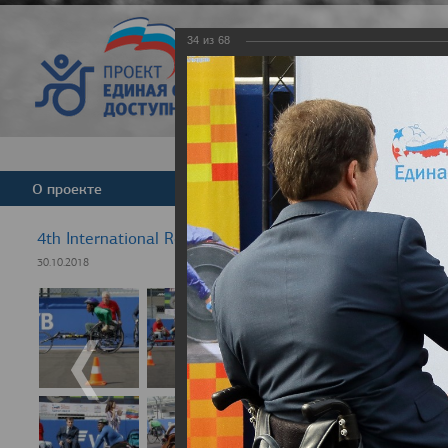
34
из
68
Версия для слабовид
О проекте
Команда
Новости
4th International Rezept-Sport Wheelchair Half marath
30.10.2018