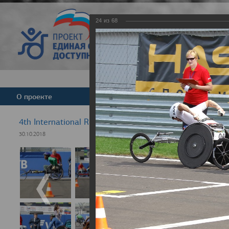
24
из
68
Версия для слабовид
О проекте
Команда
Новости
4th International Rezept-Sport Wheelchair Half marath
30.10.2018