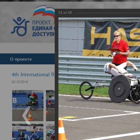
24
из
68
Версия для слабовид
О проекте
Команда
Новости
4th International Rezept-Sport Wheelchair Half marath
30.10.2018