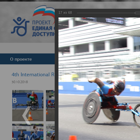
17
из
68
Версия для слабовид
О проекте
Команда
Новости
4th International Rezept-Sport Wheelchair Half marath
30.10.2018