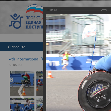
15
из
68
Версия для слабовид
О проекте
Команда
Новости
4th International Rezept-Sport Wheelchair Half marath
30.10.2018