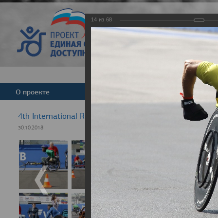
14
из
68
Версия для слабовид
О проекте
Команда
Новости
4th International Rezept-Sport Wheelchair Half marath
30.10.2018