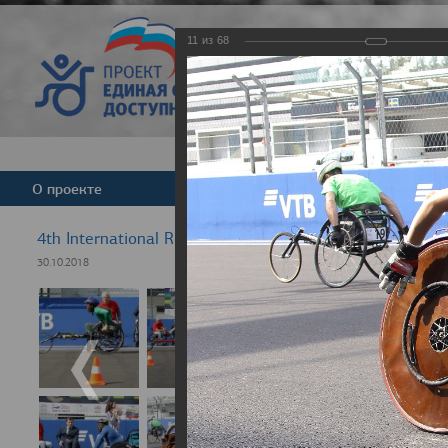
11
из
68
Версия для слабовид
О проекте
Команда
Новости
4th International Rezept-Sport Wheelchair Half marath
30.10.2018