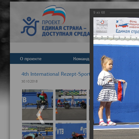
9
из
68
О проекте
Команда
Новост
4th International Rezept-Sport Wheelchair Half ma
30.10.2018