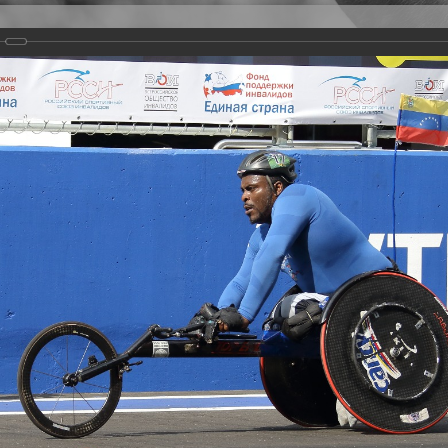
Версия для слабовидящих
Задать вопрос
и
Деятельность
Базы данных
rathon