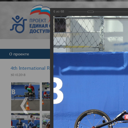
6
из
68
Версия для слабовид
О проекте
Команда
Новости
4th International Rezept-Sport Wheelchair Half marath
30.10.2018