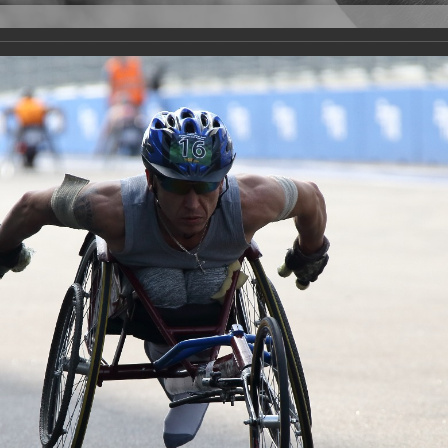
Версия для слабовидящих
Задать вопрос
и
Деятельность
Базы данных
rathon