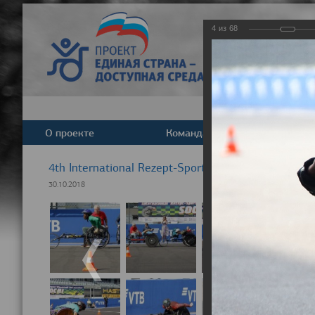
4
из
68
О проекте
Команда
Новост
4th International Rezept-Sport Wheelchair Half ma
30.10.2018