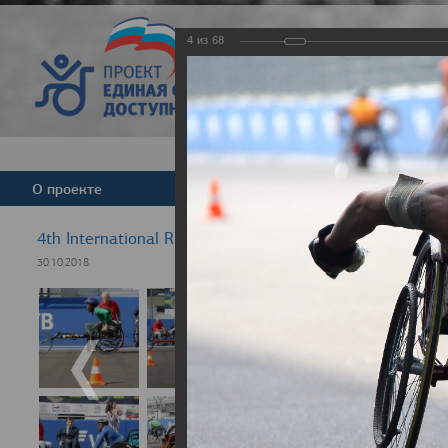
4
из
68
Версия для слабовид
О проекте
Команда
Новости
4th International Rezept-Sport Wheelchair Half marath
30.10.2018