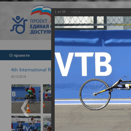
1
из
68
Версия для слабовид
О проекте
Команда
Новости
4th International Rezept-Sport Wheelchair Half marath
30.10.2018