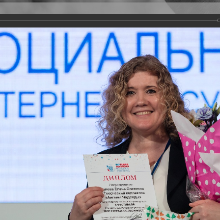
Версия для слабовидящих
Задать вопрос
и
Деятельность
Базы данных