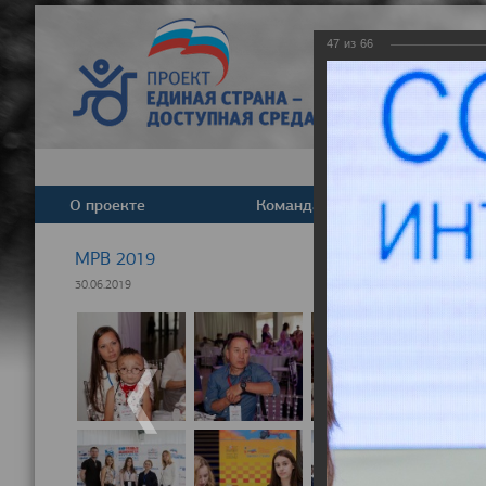
47
из
66
О проекте
Команда
Новост
МРВ 2019
30.06.2019