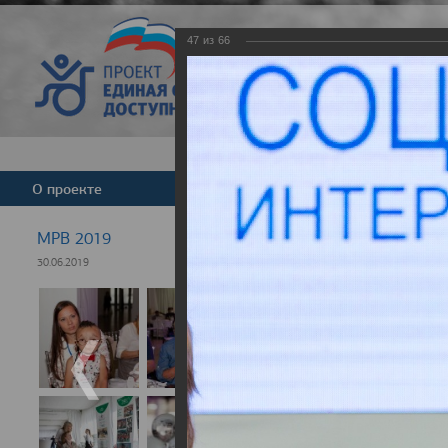
47
из
66
Версия для слабовид
О проекте
Команда
Новости
МРВ 2019
30.06.2019