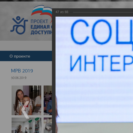
47
из
66
Версия для слабовид
О проекте
Команда
Новости
МРВ 2019
30.06.2019