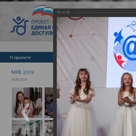
46
из
66
Версия для слабовид
О проекте
Команда
Новости
МРВ 2019
30.06.2019