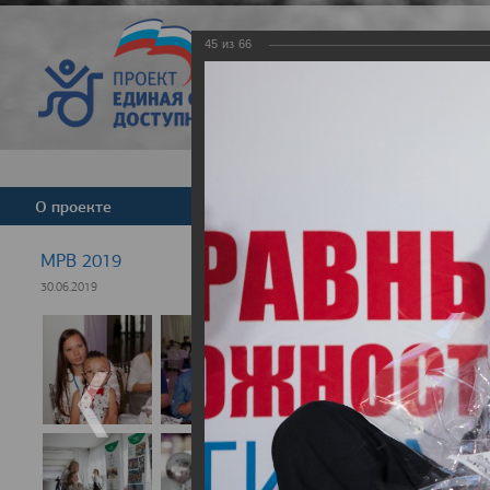
45
из
66
Версия для слабовид
О проекте
Команда
Новости
МРВ 2019
30.06.2019