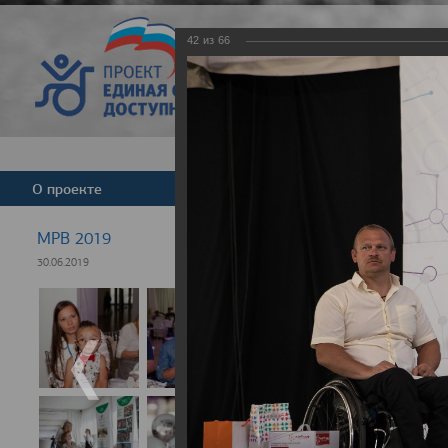
42
из
66
Версия для слабовид
О проекте
Команда
Новости
МРВ 2019
30.06.2019