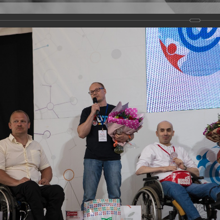
Версия для слабовидящих
Задать вопрос
и
Деятельность
Базы данных