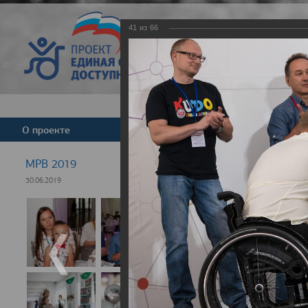
41
из
66
Версия для слабовид
О проекте
Команда
Новости
МРВ 2019
30.06.2019