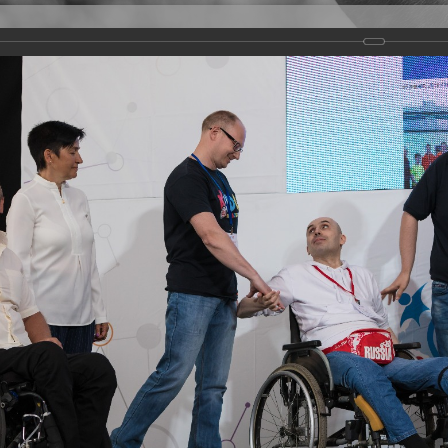
Версия для слабовидящих
Задать вопрос
и
Деятельность
Базы данных