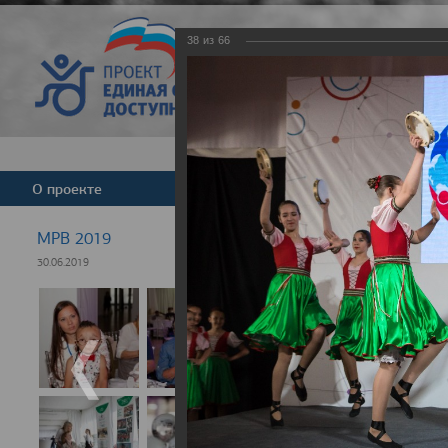
38
из
66
Версия для слабовид
О проекте
Команда
Новости
МРВ 2019
30.06.2019