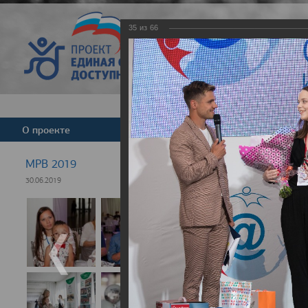
35
из
66
Версия для слабовид
О проекте
Команда
Новости
МРВ 2019
30.06.2019