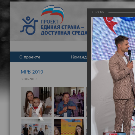
35
из
66
О проекте
Команда
Новост
МРВ 2019
30.06.2019