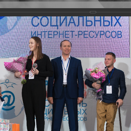
Версия для слабовидящих
Задать вопрос
и
Деятельность
Базы данных