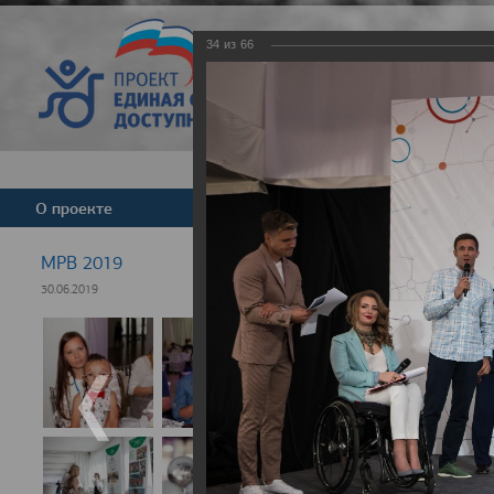
34
из
66
Версия для слабовид
О проекте
Команда
Новости
МРВ 2019
30.06.2019