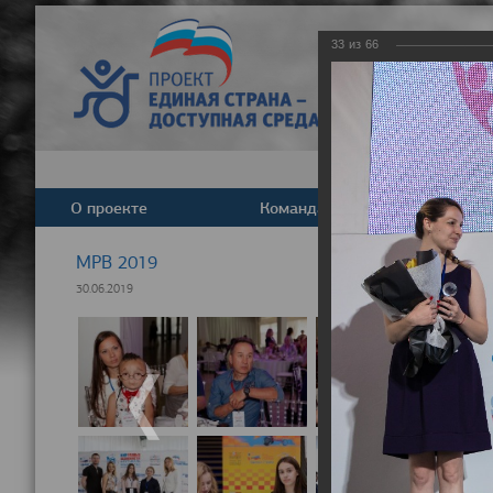
33
из
66
О проекте
Команда
Новост
МРВ 2019
30.06.2019