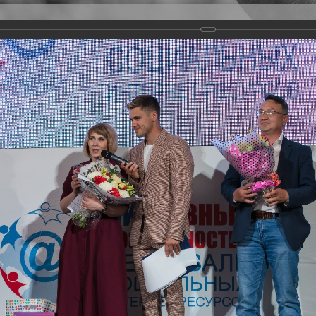
Версия для слабовидящих
Задать вопрос
и
Деятельность
Базы данных