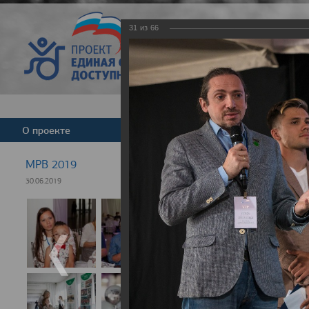
31
из
66
Версия для слабовид
О проекте
Команда
Новости
МРВ 2019
30.06.2019