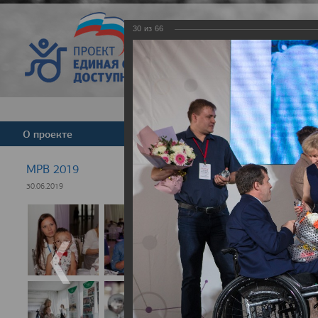
30
из
66
Версия для слабовид
О проекте
Команда
Новости
МРВ 2019
30.06.2019