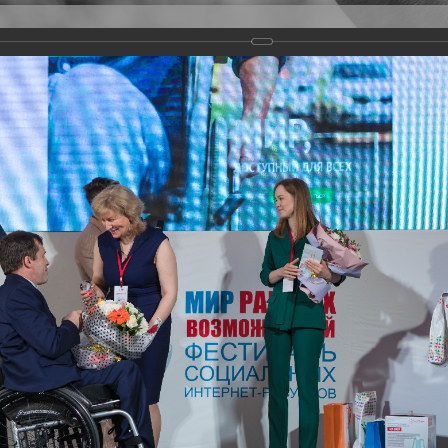
Версия для слабовидящих
Задать вопрос
и
Деятельность
Базы данных