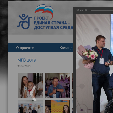
30
из
66
О проекте
Команда
Новост
МРВ 2019
30.06.2019