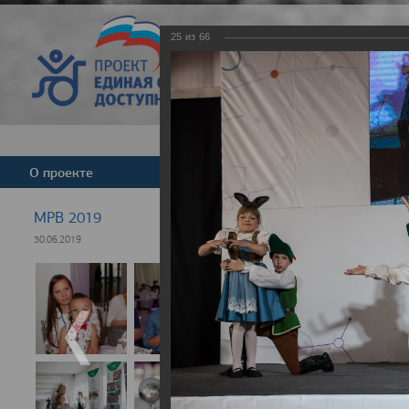
25
из
66
Версия для слабовид
О проекте
Команда
Новости
МРВ 2019
30.06.2019