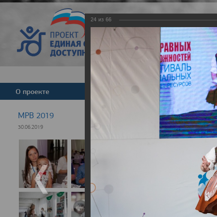
24
из
66
Версия для слабовид
О проекте
Команда
Новости
МРВ 2019
30.06.2019