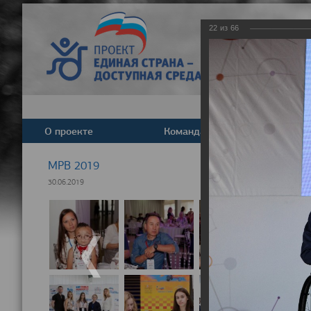
22
из
66
О проекте
Команда
Новост
МРВ 2019
30.06.2019