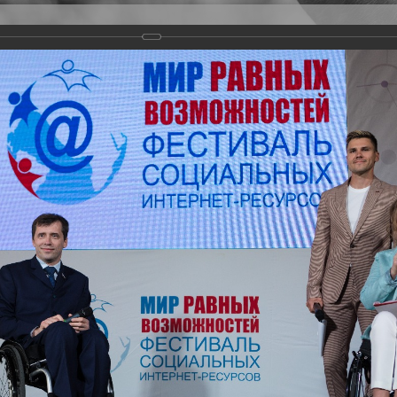
Версия для слабовидящих
Задать вопрос
и
Деятельность
Базы данных