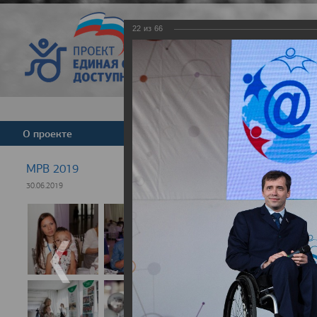
22
из
66
Версия для слабовид
О проекте
Команда
Новости
МРВ 2019
30.06.2019