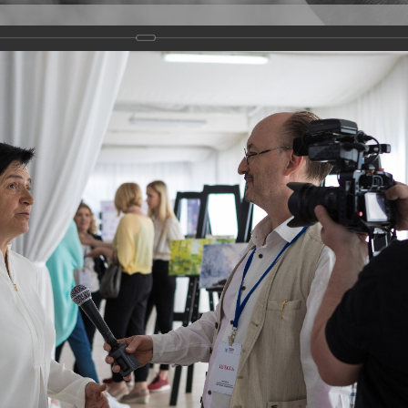
Версия для слабовидящих
Задать вопрос
и
Деятельность
Базы данных