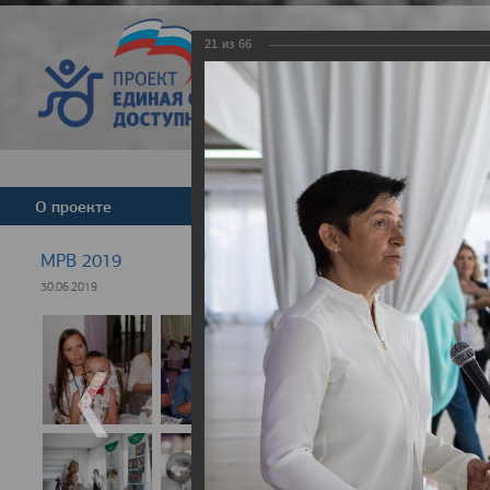
21
из
66
Версия для слабовид
О проекте
Команда
Новости
МРВ 2019
30.06.2019