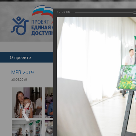
17
из
66
Версия для слабовид
О проекте
Команда
Новости
МРВ 2019
30.06.2019