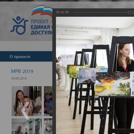
16
из
66
Версия для слабовид
О проекте
Команда
Новости
МРВ 2019
30.06.2019